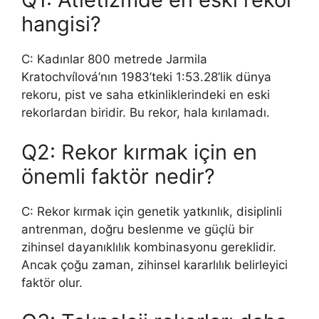
hangisi?
C: Kadınlar 800 metrede Jarmila
Kratochvílová’nın 1983’teki 1:53.28’lik dünya
rekoru, pist ve saha etkinliklerindeki en eski
rekorlardan biridir. Bu rekor, hala kırılamadı.
Q2: Rekor kırmak için en
önemli faktör nedir?
C: Rekor kırmak için genetik yatkınlık, disiplinli
antrenman, doğru beslenme ve güçlü bir
zihinsel dayanıklılık kombinasyonu gereklidir.
Ancak çoğu zaman, zihinsel kararlılık belirleyici
faktör olur.