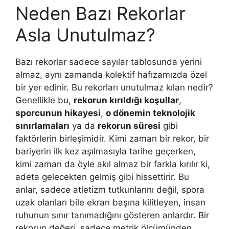
Neden Bazı Rekorlar
Asla Unutulmaz?
Bazı rekorlar sadece sayılar tablosunda yerini
almaz, aynı zamanda kolektif hafızamızda özel
bir yer edinir. Bu rekorları unutulmaz kılan nedir?
Genellikle bu,
rekorun kırıldığı koşullar
,
sporcunun hikayesi
,
o dönemin teknolojik
sınırlamaları
ya da
rekorun süresi
gibi
faktörlerin birleşimidir. Kimi zaman bir rekor, bir
bariyerin ilk kez aşılmasıyla tarihe geçerken,
kimi zaman da öyle akıl almaz bir farkla kırılır ki,
adeta gelecekten gelmiş gibi hissettirir. Bu
anlar, sadece atletizm tutkunlarını değil, spora
uzak olanları bile ekran başına kilitleyen, insan
ruhunun sınır tanımadığını gösteren anlardır. Bir
rekorun değeri, sadece metrik ölçümünden