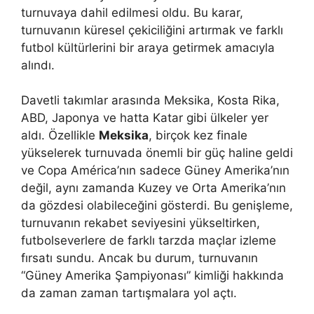
turnuvaya dahil edilmesi oldu. Bu karar,
turnuvanın küresel çekiciliğini artırmak ve farklı
futbol kültürlerini bir araya getirmek amacıyla
alındı.
Davetli takımlar arasında Meksika, Kosta Rika,
ABD, Japonya ve hatta Katar gibi ülkeler yer
aldı. Özellikle
Meksika
, birçok kez finale
yükselerek turnuvada önemli bir güç haline geldi
ve Copa América’nın sadece Güney Amerika’nın
değil, aynı zamanda Kuzey ve Orta Amerika’nın
da gözdesi olabileceğini gösterdi. Bu genişleme,
turnuvanın rekabet seviyesini yükseltirken,
futbolseverlere de farklı tarzda maçlar izleme
fırsatı sundu. Ancak bu durum, turnuvanın
“Güney Amerika Şampiyonası” kimliği hakkında
da zaman zaman tartışmalara yol açtı.