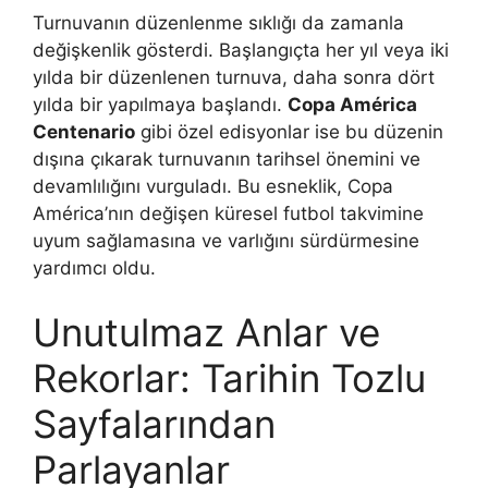
Turnuvanın düzenlenme sıklığı da zamanla
değişkenlik gösterdi. Başlangıçta her yıl veya iki
yılda bir düzenlenen turnuva, daha sonra dört
yılda bir yapılmaya başlandı.
Copa América
Centenario
gibi özel edisyonlar ise bu düzenin
dışına çıkarak turnuvanın tarihsel önemini ve
devamlılığını vurguladı. Bu esneklik, Copa
América’nın değişen küresel futbol takvimine
uyum sağlamasına ve varlığını sürdürmesine
yardımcı oldu.
Unutulmaz Anlar ve
Rekorlar: Tarihin Tozlu
Sayfalarından
Parlayanlar