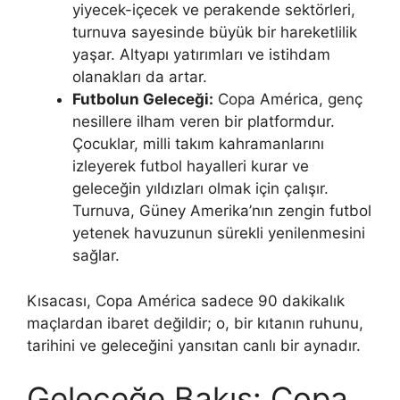
yiyecek-içecek ve perakende sektörleri,
turnuva sayesinde büyük bir hareketlilik
yaşar. Altyapı yatırımları ve istihdam
olanakları da artar.
Futbolun Geleceği:
Copa América, genç
nesillere ilham veren bir platformdur.
Çocuklar, milli takım kahramanlarını
izleyerek futbol hayalleri kurar ve
geleceğin yıldızları olmak için çalışır.
Turnuva, Güney Amerika’nın zengin futbol
yetenek havuzunun sürekli yenilenmesini
sağlar.
Kısacası, Copa América sadece 90 dakikalık
maçlardan ibaret değildir; o, bir kıtanın ruhunu,
tarihini ve geleceğini yansıtan canlı bir aynadır.
Geleceğe Bakış: Copa