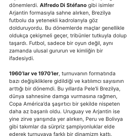
dönemlerdi.
Alfredo Di Stéfano
gibi isimler
Arjantin formasıyla sahne alırken, Brezilya
futbolu da yetenekli kadrolarıyla göz
dolduruyordu. Bu dönemlerde maçlar genellikle
oldukça çekişmeli geçer, tribünler tutkuyla dolup
taşardı. Futbol, sadece bir oyun değil, aynı
zamanda ulusal gururun ve kimliğin bir
ifadesiydi.
1960’lar ve 1970’ler
, turnuvanın formatında
bazı değişikliklere gidildiği ve katılımcı sayısının
arttığı bir dönemdi. Bu yıllarda Pele’li Brezilya,
dünya sahnesine damga vurmasına rağmen,
Copa América’da şaşırtıcı bir şekilde nispeten
daha az başarılı oldu. Uruguay ve Arjantin ise
yine zirve yarışında yer alırken, Peru ve Bolivya
gibi takımlar da sürpriz şampiyonluklar elde
ederek turnuvaya farklı bir dinamizm kattı.