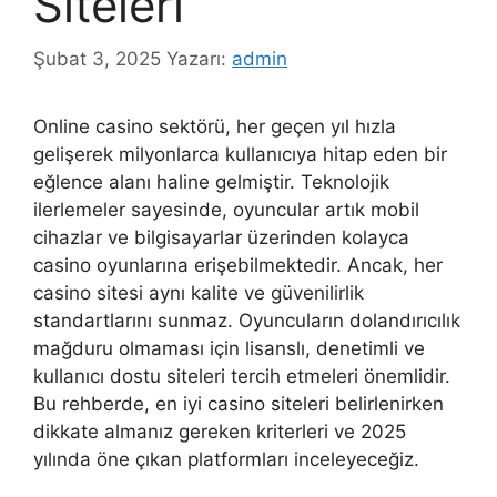
Siteleri
Şubat 3, 2025
Yazarı:
admin
Online casino sektörü, her geçen yıl hızla
gelişerek milyonlarca kullanıcıya hitap eden bir
eğlence alanı haline gelmiştir. Teknolojik
ilerlemeler sayesinde, oyuncular artık mobil
cihazlar ve bilgisayarlar üzerinden kolayca
casino oyunlarına erişebilmektedir. Ancak, her
casino sitesi aynı kalite ve güvenilirlik
standartlarını sunmaz. Oyuncuların dolandırıcılık
mağduru olmaması için lisanslı, denetimli ve
kullanıcı dostu siteleri tercih etmeleri önemlidir.
Bu rehberde, en iyi casino siteleri belirlenirken
dikkate almanız gereken kriterleri ve 2025
yılında öne çıkan platformları inceleyeceğiz.