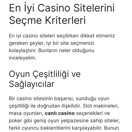
En İyi Casino Sitelerini
Seçme Kriterleri
En iyi casino siteleri seçilirken dikkat etmeniz
gereken şeyler, iyi bir site seçmenizi
kolaylaştırır. Bunların neler olduğunu
inceleyelim.
Oyun Çeşitliliği ve
Sağlayıcılar
Bir casino sitesinin başarısı, sunduğu oyun
çeşitliliği ile doğrudan ilişkilidir. Slot makineleri,
masa oyunları,
canlı casino
seçenekleri ve
poker gibi geniş oyun yelpazesine sahip siteler,
farklı oyuncu beklentilerini karşılayabilir. Bunun