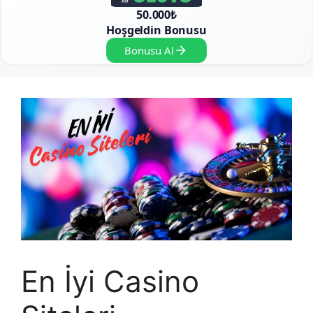
50.000₺
Hoşgeldin Bonusu
Bonusu Al
En İyi Casino