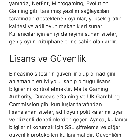
yanında, NetEnt, Microgaming, Evolution
Gaming gibi tanınmış yazılım sağlayıcıları
tarafından desteklenen oyunlar, yüksek grafik
kalitesi ve adil oyun mekanikleri sunar.
Kullanıcılar için en iyi deneyimi sunan siteler,
geniş oyun kütüphanelerine sahip olanlardır.
Lisans ve Güvenlik
Bir casino sitesinin güvenilir olup olmadığını
anlamanın en iyi yolu, sahip olduğu lisans
bilgilerini kontrol etmektir. Malta Gaming
Authority, Curacao eGaming ve UK Gambling
Commission gibi kuruluşlar tarafından
lisanslanan siteler, adil oyun politikalarına uyar
ve düzenli denetimlerden geçer. Ayrıca, kullanıcı
bilgilerini korumak için SSL şifreleme ve diğer
güvenlik protokolleri kullanılmalıdır. Güvenliğin