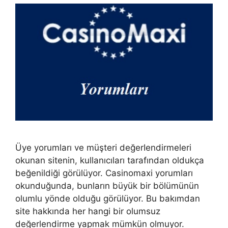
Üye yorumları ve müşteri değerIendirmeleri
okunan sitenin, kullanıcıları tarafından oldukça
beğenildiği görülüyor. Casinomaxi yorumları
okunduğunda, bunların büyük bir bölümünün
olumlu yönde olduğu görülüyor. Bu bakımdan
site hakkında her hangi bir olumsuz
değerlendirme yapmak mümkün olmuyor.