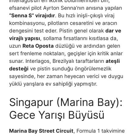
Interlagos’un en ikonik bölümlerinden biri,
efsanevi pilot Ayrton Senna’nın anısına yapılan
“Senna S” virajıdır
. Bu hızlı inişli-çıkışlı viraj
kombinasyonu, pilotların cesaretini ve aracın
dengesini test eder. Pistin genel olarak
dar ve
virajlı yapısı
, sollama fırsatlarını kısıtlasa da,
uzun
Reta Oposta
düzlüğü ve ardından gelen
sert frenleme noktaları, geçişler için kritik anlar
sunar. Interlagos, Brezilyalı taraftarların
ateşli
desteği
ve pistin sunduğu öngörülemezlik
sayesinde, her zaman heyecan verici ve duygu
yüklü yarışlara ev sahipliği yapmıştır.
Singapur (Marina Bay):
Gece Yarışı Büyüsü
Marina Bay Street Circuit
, Formula 1 takvimine