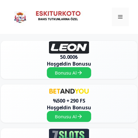
İçeriğe
atla
Menü
50.000₺
Hoşgeldin Bonusu
Bonusu Al
%500 + 290 FS
Hoşgeldin Bonusu
Bonusu Al