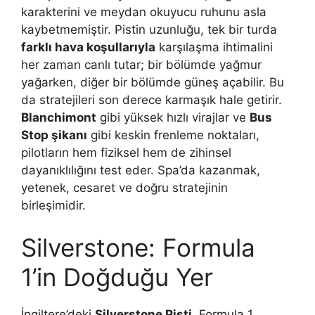
karakterini ve meydan okuyucu ruhunu asla
kaybetmemiştir. Pistin uzunluğu, tek bir turda
farklı hava koşullarıyla
karşılaşma ihtimalini
her zaman canlı tutar; bir bölümde yağmur
yağarken, diğer bir bölümde güneş açabilir. Bu
da stratejileri son derece karmaşık hale getirir.
Blanchimont
gibi yüksek hızlı virajlar ve
Bus
Stop şikanı
gibi keskin frenleme noktaları,
pilotların hem fiziksel hem de zihinsel
dayanıklılığını test eder. Spa’da kazanmak,
yetenek, cesaret ve doğru stratejinin
birleşimidir.
Silverstone: Formula
1’in Doğduğu Yer
İngiltere’deki
Silverstone Pisti
, Formula 1