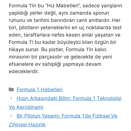
Formula 1’in bu “Hız Mabetleri”, sadece yarışların
yapıldığı yerler değil, aynı zamanda sporun
ruhunu ve tarihini barındıran canlı anıtlardır. Her
biri, pilotların yeteneklerini en uç noktalarda test
eden, taraftarlara nefes kesen anlar yaşatan ve
Formula 1’i bu kadar büyüleyici kılan özgün bir
hikaye sunar. Bu pistler, Formula 1’in kalıcı
mirasının bir parçasıdır ve gelecekte de yeni
efsanelere ev sahipliği yapmaya devam
edeceklerdir.
Kategoriler
Formula 1 Haberleri
Hızın Arkasındaki Bilim: Formula 1 Teknolojisi
Ve Aerodinami
Bir Pilotun Yaşamı: Formula 1’de Fiziksel Ve
Zihinsel Hazırlık