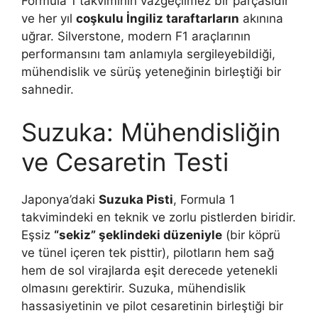
Formula 1 takviminin vazgeçilmez bir parçasıdır
ve her yıl
coşkulu İngiliz taraftarların
akınına
uğrar. Silverstone, modern F1 araçlarının
performansını tam anlamıyla sergileyebildiği,
mühendislik ve sürüş yeteneğinin birleştiği bir
sahnedir.
Suzuka: Mühendisliğin
ve Cesaretin Testi
Japonya’daki
Suzuka Pisti
, Formula 1
takvimindeki en teknik ve zorlu pistlerden biridir.
Eşsiz
“sekiz” şeklindeki düzeniyle
(bir köprü
ve tünel içeren tek pisttir), pilotların hem sağ
hem de sol virajlarda eşit derecede yetenekli
olmasını gerektirir. Suzuka, mühendislik
hassasiyetinin ve pilot cesaretinin birleştiği bir