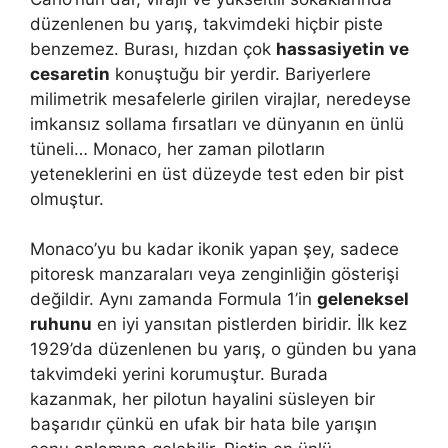
düzenlenen bu yarış, takvimdeki hiçbir piste
benzemez. Burası, hızdan çok
hassasiyetin ve
cesaretin
konuştuğu bir yerdir. Bariyerlere
milimetrik mesafelerle girilen virajlar, neredeyse
imkansız sollama fırsatları ve dünyanın en ünlü
tüneli… Monaco, her zaman pilotların
yeteneklerini en üst düzeyde test eden bir pist
olmuştur.
Monaco’yu bu kadar ikonik yapan şey, sadece
pitoresk manzaraları veya zenginliğin gösterişi
değildir. Aynı zamanda Formula 1’in
geleneksel
ruhunu
en iyi yansıtan pistlerden biridir. İlk kez
1929’da düzenlenen bu yarış, o günden bu yana
takvimdeki yerini korumuştur. Burada
kazanmak, her pilotun hayalini süsleyen bir
başarıdır çünkü en ufak bir hata bile yarışın