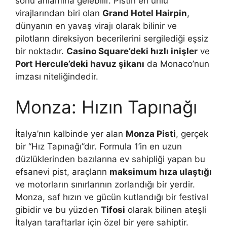
sonu anlamına gelebilir. Pistin en ünlü
virajlarından biri olan
Grand Hotel Hairpin
,
dünyanın en yavaş virajı olarak bilinir ve
pilotların direksiyon becerilerini sergilediği eşsiz
bir noktadır.
Casino Square’deki hızlı inişler
ve
Port Hercule’deki havuz şikanı
da Monaco’nun
imzası niteliğindedir.
Monza: Hızın Tapınağı
İtalya’nın kalbinde yer alan
Monza Pisti
, gerçek
bir “Hız Tapınağı”dır. Formula 1’in en uzun
düzlüklerinden bazılarına ev sahipliği yapan bu
efsanevi pist, araçların
maksimum hıza ulaştığı
ve motorların sınırlarının zorlandığı bir yerdir.
Monza, saf hızın ve gücün kutlandığı bir festival
gibidir ve bu yüzden
Tifosi
olarak bilinen ateşli
İtalyan taraftarlar için özel bir yere sahiptir.