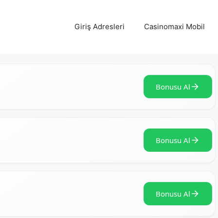
Giriş Adresleri
Casinomaxi Mobil
Bonusu Al
Bonusu Al
Bonusu Al