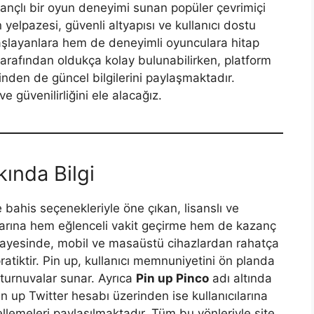
azançlı bir oyun deneyimi sunan popüler çevrimiçi
 yelpazesi, güvenli altyapısı ve kullanıcı dostu
aşlayanlara hem de deneyimli oyunculara hitap
 tarafından oldukça kolay bulunabilirken, platform
nden de güncel bilgilerini paylaşmaktadır.
e güvenilirliğini ele alacağız.
kında Bilgi
 bahis seçenekleriyle öne çıkan, lisanslı ve
cılarına hem eğlenceli vakit geçirme hem de kazanç
sayesinde, mobil ve masaüstü cihazlardan rahatça
 pratiktir. Pin up, kullanıcı memnuniyetini ön planda
turnuvalar sunar. Ayrıca
Pin up Pinco
adı altında
in up Twitter hesabı üzerinden ise kullanıcılarına
ellemeleri paylaşılmaktadır. Tüm bu yönleriyle site,