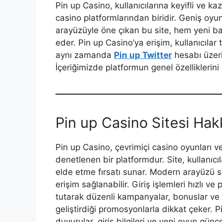
Pin up Casino, kullanıcılarına keyifli ve k
casino platformlarından biridir. Geniş oyun
arayüzüyle öne çıkan bu site, hem yeni b
eder. Pin up Casino’ya erişim, kullanıcılar
aynı zamanda
Pin up Twitter
hesabı üzeri
İçeriğimizde platformun genel özelliklerini v
Pin up Casino Sitesi Hak
Pin up Casino, çevrimiçi casino oyunları ve
denetlenen bir platformdur. Site, kullanı
elde etme fırsatı sunar. Modern arayüzü 
erişim sağlanabilir. Giriş işlemleri hızlı ve
tutarak düzenli kampanyalar, bonuslar ve 
geliştirdiği promosyonlarla dikkat çeker. P
duyurular, giriş bilgileri ve yeni oyun günc