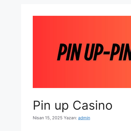
Pin up Casino
Nisan 15, 2025
Yazarı:
admin