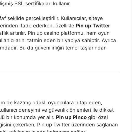
işmiş SSL sertifikaları kullanır.
 şekilde gerçekleştirilir. Kullanıcılar, siteye
erinden ifade ederken, özellikle
Pin up Twitter
lık artırılır. Pin up casino platformu, hem oyun
anıcılarını tatmin eden bir yapıya sahiptir. Ayrıca
rumdadır. Bu da güvenilirliğin temel taşlarından
em de kazanç odaklı oyunculara hitap eden,
kullanıcı deneyimi ve güvenlik önlemleri ile dikkat
lü bir konumda yer alır.
Pin up Pinco
gibi özel
gisini çekerken; Pin up Twitter üzerinden sağlanan