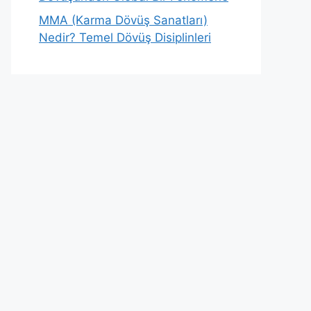
MMA (Karma Dövüş Sanatları)
Nedir? Temel Dövüş Disiplinleri