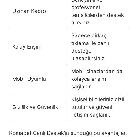
profesyonel
Uzman Kadro
temsilcilerden destek
alırsınız.
Sadece birkaç
tıklama ile canlı
Kolay Erişim
desteğe
ulaşabilirsiniz.
Mobil cihazlardan da
Mobil Uyumlu
kolayca erişim
sağlanır.
Kişisel bilgileriniz gizli
Gizlilik ve Güvenlik
tutulur ve güvenli
iletişim sağlanır.
Romabet Canlı Destek’in sunduğu bu avantajlar,