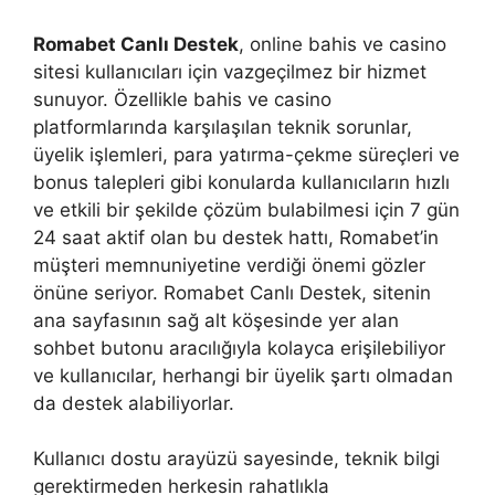
Romabet Canlı Destek
, online bahis ve casino
sitesi kullanıcıları için vazgeçilmez bir hizmet
sunuyor. Özellikle bahis ve casino
platformlarında karşılaşılan teknik sorunlar,
üyelik işlemleri, para yatırma-çekme süreçleri ve
bonus talepleri gibi konularda kullanıcıların hızlı
ve etkili bir şekilde çözüm bulabilmesi için 7 gün
24 saat aktif olan bu destek hattı, Romabet’in
müşteri memnuniyetine verdiği önemi gözler
önüne seriyor. Romabet Canlı Destek, sitenin
ana sayfasının sağ alt köşesinde yer alan
sohbet butonu aracılığıyla kolayca erişilebiliyor
ve kullanıcılar, herhangi bir üyelik şartı olmadan
da destek alabiliyorlar.
Kullanıcı dostu arayüzü sayesinde, teknik bilgi
gerektirmeden herkesin rahatlıkla