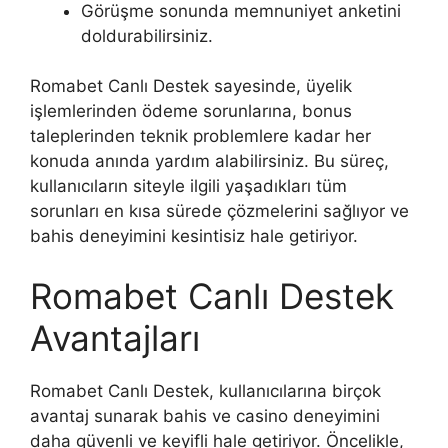
Görüşme sonunda memnuniyet anketini
doldurabilirsiniz.
Romabet Canlı Destek sayesinde, üyelik
işlemlerinden ödeme sorunlarına, bonus
taleplerinden teknik problemlere kadar her
konuda anında yardım alabilirsiniz. Bu süreç,
kullanıcıların siteyle ilgili yaşadıkları tüm
sorunları en kısa sürede çözmelerini sağlıyor ve
bahis deneyimini kesintisiz hale getiriyor.
Romabet Canlı Destek
Avantajları
Romabet Canlı Destek, kullanıcılarına birçok
avantaj sunarak bahis ve casino deneyimini
daha güvenli ve keyifli hale getiriyor. Öncelikle,