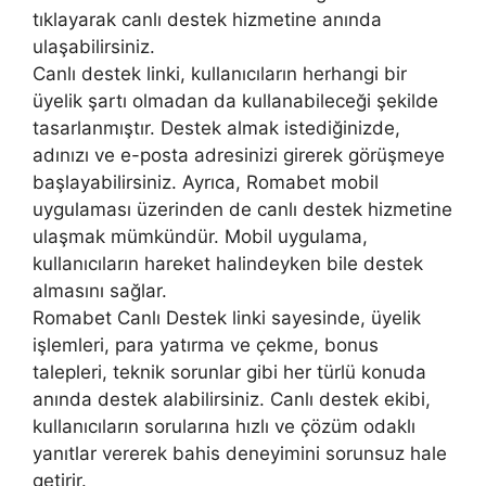
tıklayarak canlı destek hizmetine anında
ulaşabilirsiniz.
Canlı destek linki, kullanıcıların herhangi bir
üyelik şartı olmadan da kullanabileceği şekilde
tasarlanmıştır. Destek almak istediğinizde,
adınızı ve e-posta adresinizi girerek görüşmeye
başlayabilirsiniz. Ayrıca, Romabet mobil
uygulaması üzerinden de canlı destek hizmetine
ulaşmak mümkündür. Mobil uygulama,
kullanıcıların hareket halindeyken bile destek
almasını sağlar.
Romabet Canlı Destek linki sayesinde, üyelik
işlemleri, para yatırma ve çekme, bonus
talepleri, teknik sorunlar gibi her türlü konuda
anında destek alabilirsiniz. Canlı destek ekibi,
kullanıcıların sorularına hızlı ve çözüm odaklı
yanıtlar vererek bahis deneyimini sorunsuz hale
getirir.