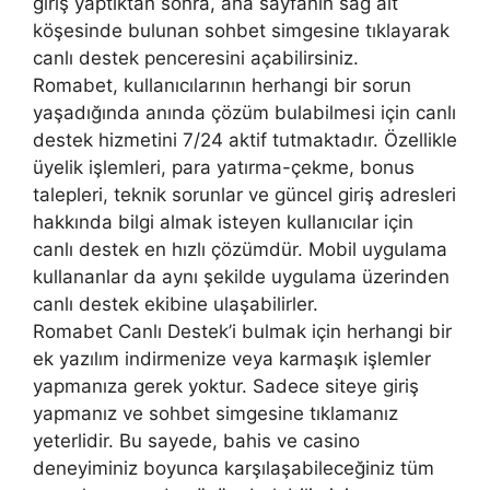
giriş yaptıktan sonra, ana sayfanın sağ alt
köşesinde bulunan sohbet simgesine tıklayarak
canlı destek penceresini açabilirsiniz.
Romabet, kullanıcılarının herhangi bir sorun
yaşadığında anında çözüm bulabilmesi için canlı
destek hizmetini 7/24 aktif tutmaktadır. Özellikle
üyelik işlemleri, para yatırma-çekme, bonus
talepleri, teknik sorunlar ve güncel giriş adresleri
hakkında bilgi almak isteyen kullanıcılar için
canlı destek en hızlı çözümdür. Mobil uygulama
kullananlar da aynı şekilde uygulama üzerinden
canlı destek ekibine ulaşabilirler.
Romabet Canlı Destek’i bulmak için herhangi bir
ek yazılım indirmenize veya karmaşık işlemler
yapmanıza gerek yoktur. Sadece siteye giriş
yapmanız ve sohbet simgesine tıklamanız
yeterlidir. Bu sayede, bahis ve casino
deneyiminiz boyunca karşılaşabileceğiniz tüm