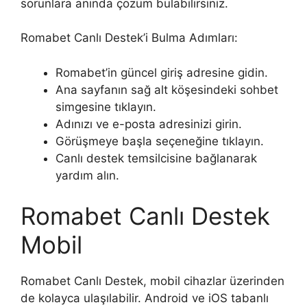
sorunlara anında çözüm bulabilirsiniz.
Romabet Canlı Destek’i Bulma Adımları:
Romabet’in güncel giriş adresine gidin.
Ana sayfanın sağ alt köşesindeki sohbet
simgesine tıklayın.
Adınızı ve e-posta adresinizi girin.
Görüşmeye başla seçeneğine tıklayın.
Canlı destek temsilcisine bağlanarak
yardım alın.
Romabet Canlı Destek
Mobil
Romabet Canlı Destek, mobil cihazlar üzerinden
de kolayca ulaşılabilir. Android ve iOS tabanlı