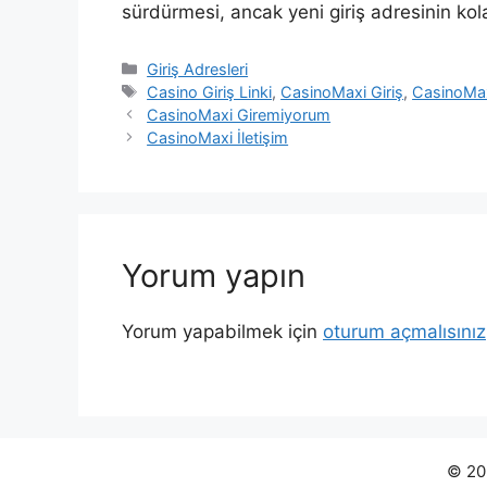
sürdürmesi, ancak yeni giriş adresinin kol
Kategoriler
Giriş Adresleri
Etiketler
Casino Giriş Linki
,
CasinoMaxi Giriş
,
CasinoMax
CasinoMaxi Giremiyorum
CasinoMaxi İletişim
Yorum yapın
Yorum yapabilmek için
oturum açmalısınız
© 202