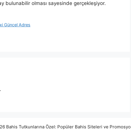
ay bulunabilir olması sayesinde gerçekleşiyor.
i Güncel Adres
.
6 Bahis Tutkunlarına Özel: Popüler Bahis Siteleri ve Promosyo