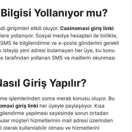
Bilgisi Yollanıyor mu?
i girişimleri etkili oluyor.
Casinomaxi giriş linki
elere yollanıyor. Sosyal medya hesapları ile birlikte,
. SMS ile bilgilendirme ve e-posta gönderimi gerekli
k isteyip yeni adresi bulamayan her üye, bu konu
Site tarafından yollanan SMS ve maillerin okunması
sıl Giriş Yapılır?
tirme işlemlerinden sonra merak konusu oluyor. Bu
maxi giriş linki
her üyeyle paylaşılıyor. Kısa
gilendirme yapılması sayesinde sorun ortadan
 konular müşteri hizmetlerinin mail adresi üzerinden
i olarak kullanılabilir olması ve hizmetlerini