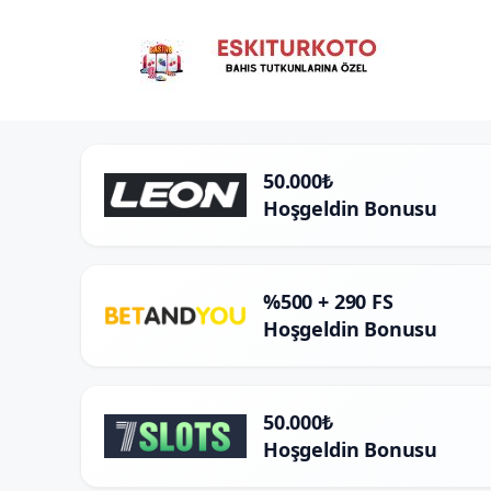
İçeriğe
atla
50.000₺
Hoşgeldin Bonusu
%500 + 290 FS
Hoşgeldin Bonusu
50.000₺
Hoşgeldin Bonusu