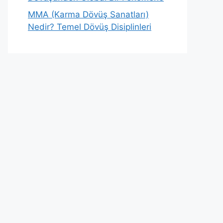
MMA (Karma Dövüş Sanatları)
Nedir? Temel Dövüş Disiplinleri