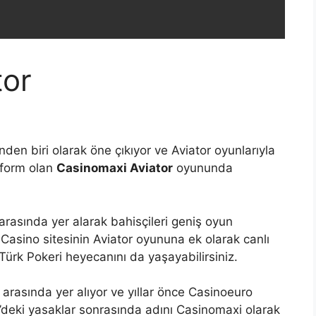
tor
inden biri olarak öne çıkıyor ve Aviator oyunlarıyla
atform olan
Casinomaxi Aviator
oyununda
arasında yer alarak bahisçileri geniş oyun
asino sitesinin Aviator oyununa ek olarak canlı
 Türk Pokeri heyecanını da yaşayabilirsiniz.
 arasında yer alıyor ve yıllar önce Casinoeuro
e’deki yasaklar sonrasında adını Casinomaxi olarak