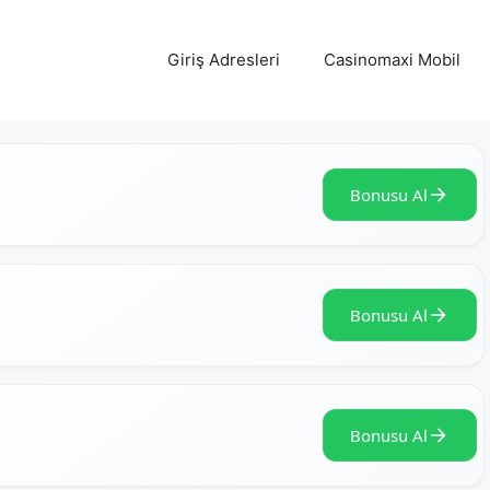
Giriş Adresleri
Casinomaxi Mobil
Bonusu Al
Bonusu Al
Bonusu Al