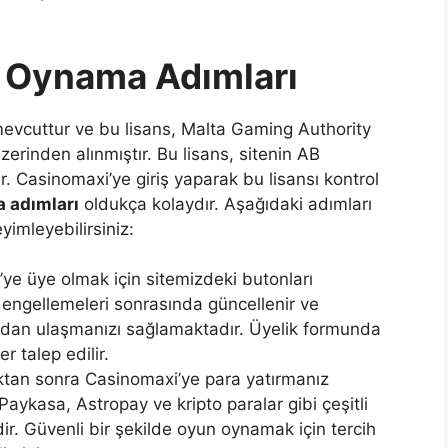
 Oynama Adımları
evcuttur ve bu lisans, Malta Gaming Authority
rinden alınmıştır. Bu lisans, sitenin AB
 Casinomaxi’ye giriş yaparak bu lisansı kontrol
 adımları
oldukça kolaydır. Aşağıdaki adımları
imleyebilirsiniz:
ye üye olmak için sitemizdeki butonları
im engellemeleri sonrasında güncellenir ve
udan ulaşmanızı sağlamaktadır. Üyelik formunda
r talep edilir.
ktan sonra Casinomaxi’ye para yatırmanız
aykasa, Astropay ve kripto paralar gibi çeşitli
r. Güvenli bir şekilde oyun oynamak için tercih