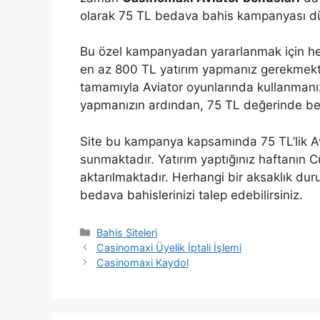
olarak 75 TL bedava bahis kampanyası d
Bu özel kampanyadan yararlanmak için her
en az 800 TL yatırım yapmanız gerekmekted
tamamıyla Aviator oyunlarında kullanmanız
yapmanızın ardından, 75 TL değerinde beda
Site bu kampanya kapsamında 75 TL’lik Avi
sunmaktadır. Yatırım yaptığınız haftanın
aktarılmaktadır. Herhangi bir aksaklık dur
bedava bahislerinizi talep edebilirsiniz.
Kategoriler
Bahis Siteleri
Casinomaxi Üyelik İptali İşlemi
Casinomaxi Kaydol