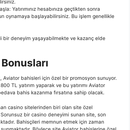
irsiniz.
la: Yatırımınız hesabınıza geçtikten sonra
n oynamaya başlayabilirsiniz. Bu işlem genellikle
li bir deneyim yaşayabilmekte ve kazanç elde
 Bonusları
k, Aviator bahisleri için özel bir promosyon sunuyor.
r 800 TL yatırım yaparak ve bu yatırımı Aviator
 bedava bahis kazanma fırsatına sahip olacak.
an casino sitelerinden biri olan site özel
r. Sorunsuz bir casino deneyimi sunan site, son
ktadır. Bahisçileri memnun etmek için zaman
sunmaktadır. Böylece site Aviator bahislerine özel