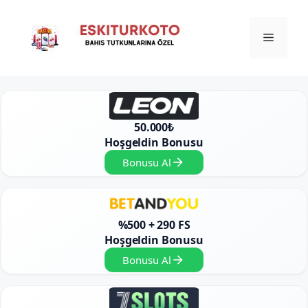
İçeriğe
atla
Menü
50.000₺
Hoşgeldin Bonusu
Bonusu Al
%500 + 290 FS
Hoşgeldin Bonusu
Bonusu Al