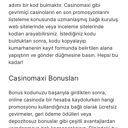
adımı bir kod bulmaktır. Casinomaxi gibi
çevrimiçi casinoların en son promosyonlarını
listeleme konusunda uzmanlaşmış bağlı kuruluş
web sitelerinde veya inceleme sitelerinde
kodları arayabilirsiniz. İstediğiniz kodu
bulduktan sonra, kodu kopyalayıp
kumarhanenin kayıt formunda belirtilen alana
yapıştırın ve gönder düğmesine basın. Hepsi bu
kadar!
Casinomaxi Bonusları
Bonus kodunuzu başarıyla girdikten sonra,
online casinoda bir hesaba kaydolurken hangi
promosyonu kullandığınıza bağlı olarak ücretsiz
çevirmeler, geri ödeme ödülleri veya
depozitosuz bonuslar gibi çeşitli avantajlardan