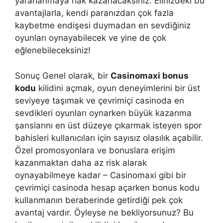
yararlanmaya hak kazanacaksınız. Elinizdeki bu
avantajlarla, kendi paranızdan çok fazla
kaybetme endişesi duymadan en sevdiğiniz
oyunları oynayabilecek ve yine de çok
eğlenebileceksiniz!
Sonuç Genel olarak, bir
Casinomaxi bonus
kodu
kilidini açmak, oyun deneyimlerini bir üst
seviyeye taşımak ve çevrimiçi casinoda en
sevdikleri oyunları oynarken büyük kazanma
şanslarını en üst düzeye çıkarmak isteyen spor
bahisleri kullanıcıları için sayısız olasılık açabilir.
Özel promosyonlara ve bonuslara erişim
kazanmaktan daha az risk alarak
oynayabilmeye kadar – Casinomaxi gibi bir
çevrimiçi casinoda hesap açarken bonus kodu
kullanmanın beraberinde getirdiği pek çok
avantaj vardır. Öyleyse ne bekliyorsunuz? Bu