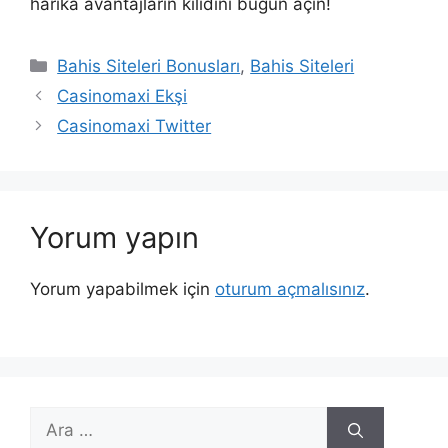
harika avantajların kilidini bugün açın!
Kategoriler
Bahis Siteleri Bonusları
,
Bahis Siteleri
Casinomaxi Ekşi
Casinomaxi Twitter
Yorum yapın
Yorum yapabilmek için
oturum açmalısınız
.
için
ara