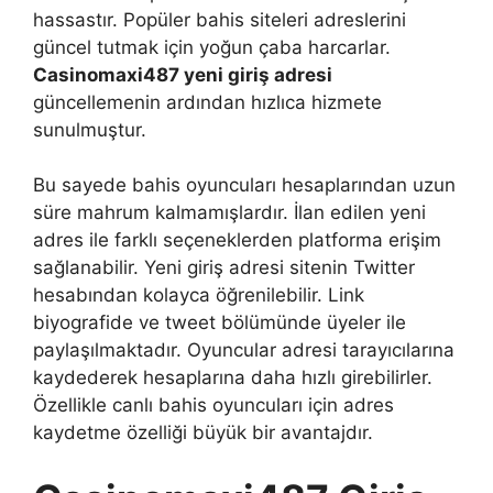
hassastır. Popüler bahis siteleri adreslerini
güncel tutmak için yoğun çaba harcarlar.
Casinomaxi487 yeni giriş adresi
güncellemenin ardından hızlıca hizmete
sunulmuştur.
Bu sayede bahis oyuncuları hesaplarından uzun
süre mahrum kalmamışlardır. İlan edilen yeni
adres ile farklı seçeneklerden platforma erişim
sağlanabilir. Yeni giriş adresi sitenin Twitter
hesabından kolayca öğrenilebilir. Link
biyografide ve tweet bölümünde üyeler ile
paylaşılmaktadır. Oyuncular adresi tarayıcılarına
kaydederek hesaplarına daha hızlı girebilirler.
Özellikle canlı bahis oyuncuları için adres
kaydetme özelliği büyük bir avantajdır.