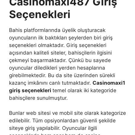
Casinomaxi
487
Giriş
Seçenekleri
Bahis platformlarında üyelik oluşturacak
oyuncuların ilk baktıkları şeylerden biri giriş
seçenekleri olmaktadır. Giriş seçenekleri
açısından kaliteli siteler, bahisçilerin ilgisini
çekmeyi başarmaktadır. Çünkü bu sayede
oyuncular diledikleri yerden hesaplarına
girebilmektedir. Bu da site üzerinden sürekli
kazanç imkânını canlı tutmaktadır.
Casinomaxi1
giriş seçenekleri
temel olarak iki kategoride
bahisçilere sunulmuştur.
Bunlar web sitesi ve mobil site olarak kategorize
edilebilir. Tüm opsiyonlardan güvenli şekilde
siteye giriş yapılabilir. Oyuncular ilgili