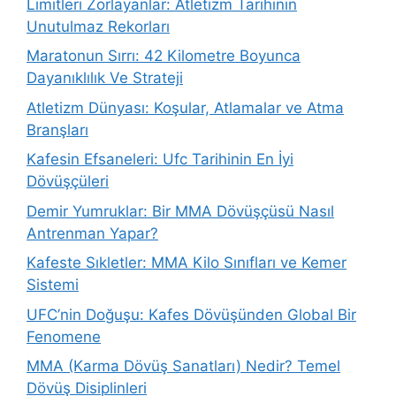
Limitleri Zorlayanlar: Atletizm Tarihinin
Unutulmaz Rekorları
Maratonun Sırrı: 42 Kilometre Boyunca
Dayanıklılık Ve Strateji
Atletizm Dünyası: Koşular, Atlamalar ve Atma
Branşları
Kafesin Efsaneleri: Ufc Tarihinin En İyi
Dövüşçüleri
Demir Yumruklar: Bir MMA Dövüşçüsü Nasıl
Antrenman Yapar?
Kafeste Sıkletler: MMA Kilo Sınıfları ve Kemer
Sistemi
UFC’nin Doğuşu: Kafes Dövüşünden Global Bir
Fenomene
MMA (Karma Dövüş Sanatları) Nedir? Temel
Dövüş Disiplinleri