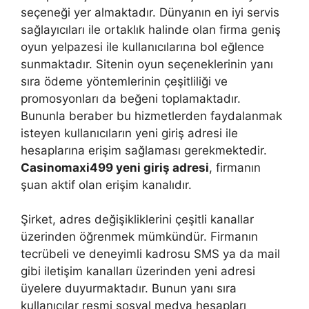
seçeneği yer almaktadır. Dünyanın en iyi servis
sağlayıcıları ile ortaklık halinde olan firma geniş
oyun yelpazesi ile kullanıcılarına bol eğlence
sunmaktadır. Sitenin oyun seçeneklerinin yanı
sıra ödeme yöntemlerinin çeşitliliği ve
promosyonları da beğeni toplamaktadır.
Bununla beraber bu hizmetlerden faydalanmak
isteyen kullanıcıların yeni giriş adresi ile
hesaplarına erişim sağlaması gerekmektedir.
Casinomaxi499 yeni giriş adresi
, firmanın
şuan aktif olan erişim kanalıdır.
Şirket, adres değişikliklerini çeşitli kanallar
üzerinden öğrenmek mümkündür. Firmanın
tecrübeli ve deneyimli kadrosu SMS ya da mail
gibi iletişim kanalları üzerinden yeni adresi
üyelere duyurmaktadır. Bunun yanı sıra
kullanıcılar resmi sosyal medya hesapları