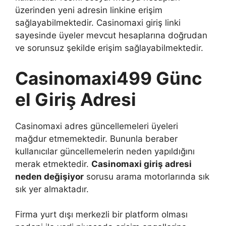
üzerinden yeni adresin linkine erişim
sağlayabilmektedir. Casinomaxi giriş linki
sayesinde üyeler mevcut hesaplarına doğrudan
ve sorunsuz şekilde erişim sağlayabilmektedir.
Casinomaxi
499
Günc
el Giriş Adresi
Casinomaxi adres güncellemeleri üyeleri
mağdur etmemektedir. Bununla beraber
kullanıcılar güncellemelerin neden yapıldığını
merak etmektedir.
Casinomaxi giriş adresi
neden değişiyor
sorusu arama motorlarında sık
sık yer almaktadır.
Firma yurt dışı merkezli bir platform olması