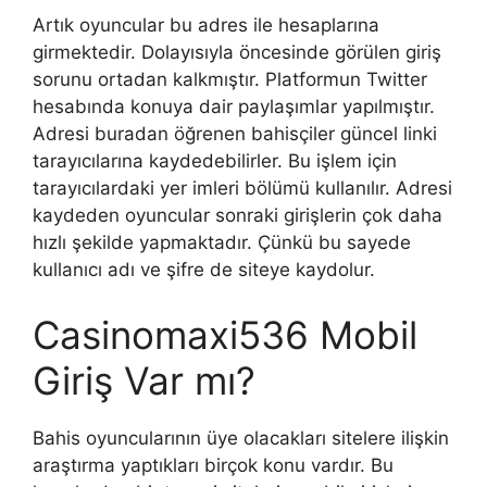
Artık oyuncular bu adres ile hesaplarına
girmektedir. Dolayısıyla öncesinde görülen giriş
sorunu ortadan kalkmıştır. Platformun Twitter
hesabında konuya dair paylaşımlar yapılmıştır.
Adresi buradan öğrenen bahisçiler güncel linki
tarayıcılarına kaydedebilirler. Bu işlem için
tarayıcılardaki yer imleri bölümü kullanılır. Adresi
kaydeden oyuncular sonraki girişlerin çok daha
hızlı şekilde yapmaktadır. Çünkü bu sayede
kullanıcı adı ve şifre de siteye kaydolur.
Casinomaxi536 Mobil
Giriş Var mı?
Bahis oyuncularının üye olacakları sitelere ilişkin
araştırma yaptıkları birçok konu vardır. Bu