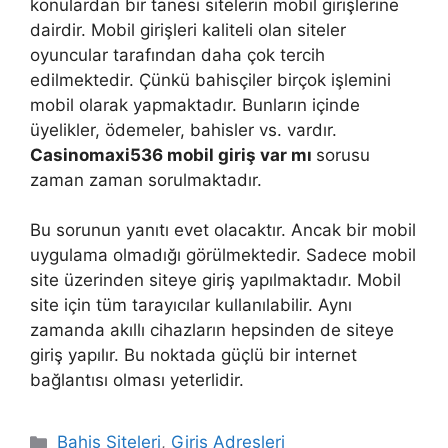
konulardan bir tanesi sitelerin mobil girişlerine
dairdir. Mobil girişleri kaliteli olan siteler
oyuncular tarafından daha çok tercih
edilmektedir. Çünkü bahisçiler birçok işlemini
mobil olarak yapmaktadır. Bunların içinde
üyelikler, ödemeler, bahisler vs. vardır.
Casinomaxi536 mobil giriş var mı
sorusu
zaman zaman sorulmaktadır.
Bu sorunun yanıtı evet olacaktır. Ancak bir mobil
uygulama olmadığı görülmektedir. Sadece mobil
site üzerinden siteye giriş yapılmaktadır. Mobil
site için tüm tarayıcılar kullanılabilir. Aynı
zamanda akıllı cihazların hepsinden de siteye
giriş yapılır. Bu noktada güçlü bir internet
bağlantısı olması yeterlidir.
Kategoriler
Bahis Siteleri
,
Giriş Adresleri