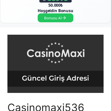
50.000₺
Hoşgeldin Bonusu
Bonusu Al
Casinomaxi536