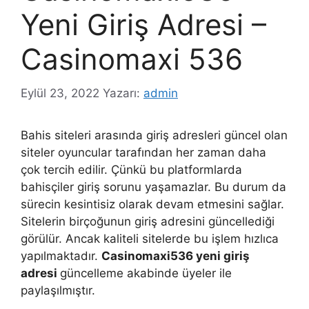
Yeni Giriş Adresi –
Casinomaxi 536
Eylül 23, 2022
Yazarı:
admin
Bahis siteleri arasında giriş adresleri güncel olan
siteler oyuncular tarafından her zaman daha
çok tercih edilir. Çünkü bu platformlarda
bahisçiler giriş sorunu yaşamazlar. Bu durum da
sürecin kesintisiz olarak devam etmesini sağlar.
Sitelerin birçoğunun giriş adresini güncellediği
görülür. Ancak kaliteli sitelerde bu işlem hızlıca
yapılmaktadır.
Casinomaxi536 yeni giriş
adresi
güncelleme akabinde üyeler ile
paylaşılmıştır.