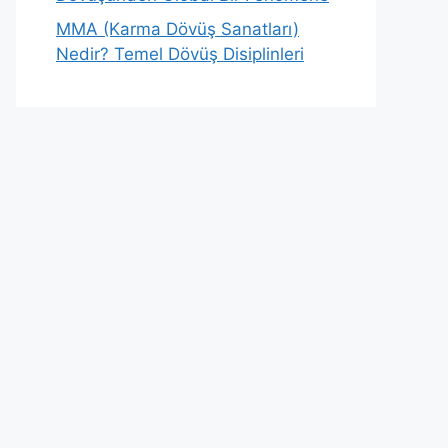
MMA (Karma Dövüş Sanatları)
Nedir? Temel Dövüş Disiplinleri