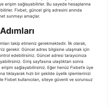
iteye erişim sağlayabilirler. Bu sayede hesaplarına
lirler. Fixbet, güncel giriş adresini anında
izmet sunmayı amaçlar.
 Adımları
ımları takip etmeniz gerekmektedir. İlk olarak,
niz gerekir. Güncel adres bilgisine ulaşmak için
ntrol edebilirsiniz. Güncel adresi tarayıcınıza
abilirsiniz. Giriş sayfasına ulaştıktan sonra
a erişim sağlayabilirsiniz. Eğer henüz Fixbet’e üye
 tıklayarak hızlı bir şekilde üyelik işlemlerinizi
le Fixbet kullanıcıları, siteye güvenli ve sorunsuz