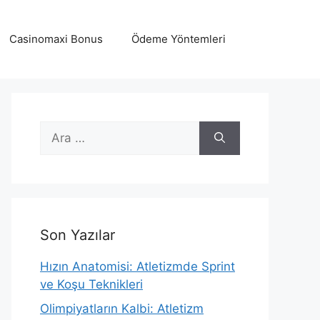
Casinomaxi Bonus
Ödeme Yöntemleri
için
ara
Son Yazılar
Hızın Anatomisi: Atletizmde Sprint
ve Koşu Teknikleri
Olimpiyatların Kalbi: Atletizm