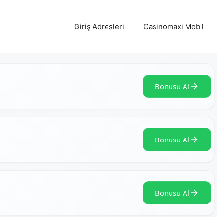
Giriş Adresleri
Casinomaxi Mobil
Bonusu Al
Bonusu Al
Bonusu Al