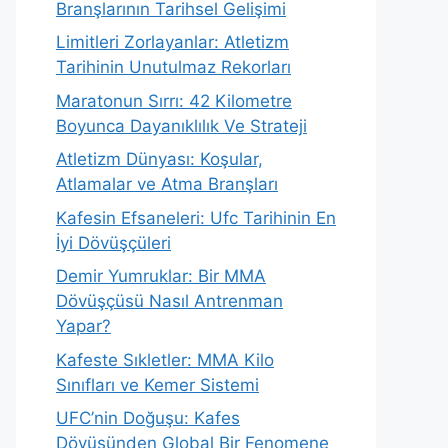
Branşlarının Tarihsel Gelişimi
Limitleri Zorlayanlar: Atletizm
Tarihinin Unutulmaz Rekorları
Maratonun Sırrı: 42 Kilometre
Boyunca Dayanıklılık Ve Strateji
Atletizm Dünyası: Koşular,
Atlamalar ve Atma Branşları
Kafesin Efsaneleri: Ufc Tarihinin En
İyi Dövüşçüleri
Demir Yumruklar: Bir MMA
Dövüşçüsü Nasıl Antrenman
Yapar?
Kafeste Sıkletler: MMA Kilo
Sınıfları ve Kemer Sistemi
UFC’nin Doğuşu: Kafes
Dövüşünden Global Bir Fenomene