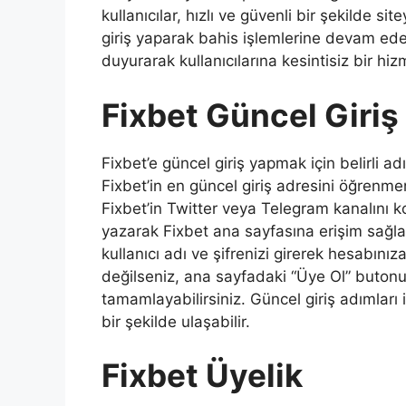
kullanıcılar, hızlı ve güvenli bir şekilde s
giriş yaparak bahis işlemlerine devam edebi
duyurarak kullanıcılarına kesintisiz bir h
Fixbet Güncel Giriş
Fixbet’e güncel giriş yapmak için belirli ad
Fixbet’in en güncel giriş adresini öğrenme
Fixbet’in Twitter veya Telegram kanalını ko
yazarak Fixbet ana sayfasına erişim sağlay
kullanıcı adı ve şifrenizi girerek hesabınız
değilseniz, ana sayfadaki “Üye Ol” butonuna
tamamlayabilirsiniz. Güncel giriş adımları i
bir şekilde ulaşabilir.
Fixbet Üyelik