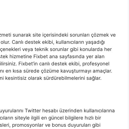
izmeti sunarak site içerisindeki sorunları çözmek ve
olur. Canlı destek ekibi, kullanıcıların yaşadığı
eçenekleri veya teknik sorunlar gibi konularda her
stek hizmetine Fixbet ana sayfasında yer alan
irsiniz. Fixbet’in canlı destek ekibi, profesyonel
rını en kısa sürede çözüme kavuşturmayı amaçlar.
ni kesintisiz olarak sürdürebilmelerini sağlar.
yurularını Twitter hesabı üzerinden kullanıcılarına
ların siteyle ilgili en güncel bilgilere hızlı bir
esleri, promosyonlar ve bonus duyuruları gibi