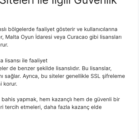
nslı bölgelerde faaliyet gösterir ve kullanıcılarına
er, Malta Oyun İdaresi veya Curacao gibi lisansları
rur.
a lisansı ile faaliyet
eler de benzer şekilde lisanslıdır. Bu lisanslar,
ğını sağlar. Ayrıca, bu siteler genellikle SSL şifreleme
i korur.
ile bahis yapmak, hem kazançlı hem de güvenli bir
eri tercih etmeleri, daha fazla kazanç elde