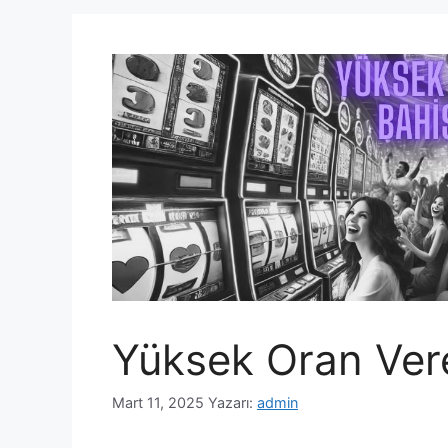
Yüksek Oran Vere
Mart 11, 2025
Yazarı:
admin