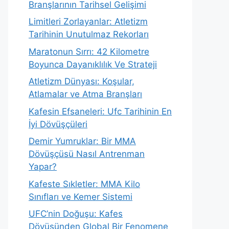
Branşlarının Tarihsel Gelişimi
Limitleri Zorlayanlar: Atletizm
Tarihinin Unutulmaz Rekorları
Maratonun Sırrı: 42 Kilometre
Boyunca Dayanıklılık Ve Strateji
Atletizm Dünyası: Koşular,
Atlamalar ve Atma Branşları
Kafesin Efsaneleri: Ufc Tarihinin En
İyi Dövüşçüleri
Demir Yumruklar: Bir MMA
Dövüşçüsü Nasıl Antrenman
Yapar?
Kafeste Sıkletler: MMA Kilo
Sınıfları ve Kemer Sistemi
UFC’nin Doğuşu: Kafes
Dövüşünden Global Bir Fenomene