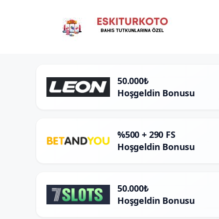
İçeriğe
atla
50.000₺
Hoşgeldin Bonusu
%500 + 290 FS
Hoşgeldin Bonusu
50.000₺
Hoşgeldin Bonusu